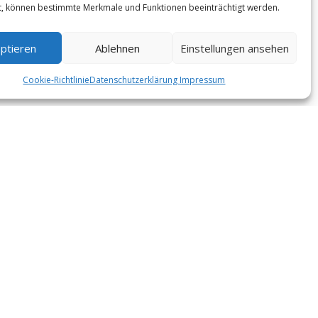
t, können bestimmte Merkmale und Funktionen beeinträchtigt werden.
Bedingungen.
ptieren
Ablehnen
Einstellungen ansehen
Cookie-Richtlinie
Datenschutzerklärung
Impressum
Klicke hier, um Marketing-Cookies zu
akzeptieren und diesen Inhalt zu aktivieren