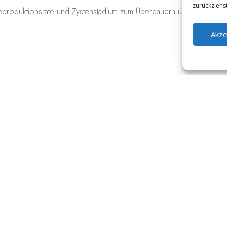
zurückziehs
eproduktionsrate und Zystenstadium zum Überdauern ungünstiger 
Akze
Klicke hier, um Marketing-Cookies zu
akzeptieren und diesen Inhalt zu aktivieren