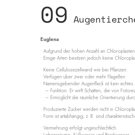
09
Augentierch
Euglena
• Aufgrund der hohen Anzahl an Chloroplaste
• Einige Arten besitzen jedoch keine Chlor
• Keine Cellulosezellwand wie bei Pflanzen.
• Verfügen über zwei oder mehr Flagellen.
• Namensgebender Augenfleck ist kein echtes
– Funktion: Er wirft Schatten, die von Foto
– Ermöglicht die räumliche Orientierung durc
• Produzierte Zucker werden nicht in Chloropla
• Form ist artabhängig; z. B. sind charakteristi
• Vermehrung erfolgt ungeschlechtlich.
• Lebensräume: Süßwasser und Brackwasser.