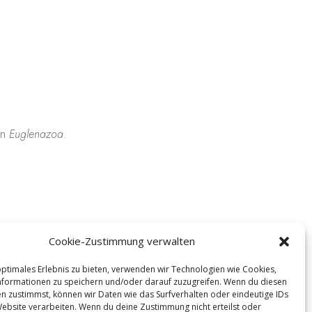
en
Euglenazoa
.
Cookie-Zustimmung verwalten
, eine spezielle Stärke).
eshifters
, Minute 5:50).
optimales Erlebnis zu bieten, verwenden wir Technologien wie Cookies,
formationen zu speichern und/oder darauf zuzugreifen. Wenn du diesen
n zustimmst, können wir Daten wie das Surfverhalten oder eindeutige IDs
Website verarbeiten. Wenn du deine Zustimmung nicht erteilst oder