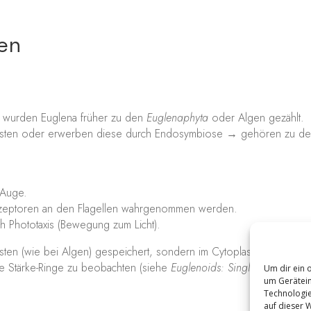
en
n wurden Euglena früher zu den
Euglenaphyta
oder Algen gezählt.
oplasten oder erwerben diese durch Endosymbiose → gehören zu d
 Auge.
rezeptoren an den Flagellen wahrgenommen werden.
h Phototaxis (Bewegung zum Licht).
sten (wie bei Algen) gespeichert, sondern im Cytoplasma (Paramylon
sche Stärke-Ringe zu beobachten (siehe
Euglenoids: Single-Celled Shap
Um dir ein 
um Gerätein
Technologie
auf dieser 