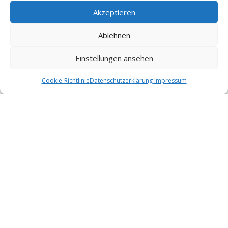
https://www.dctp.tv/filme/10-vor-11-14-07-2003
Akzeptieren
Ablehnen
Einstellungen ansehen
Cookie-Richtlinie
Datenschutzerklärung
Impressum
Quellen:
https://www.deutschlandfunknova.de/beitrag/terrafor
ming
https://evolutionsweg.de/erste-cyanobakterien/
https://www.biologie-
seite.de/Biologie/Chroococcidiopsistml