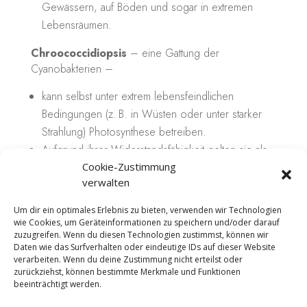
Gewässern, auf Böden und sogar in extremen
Lebensräumen.
Chroococcidiopsis
– eine Gattung der
Cyanobakterien –
kann selbst unter extrem lebensfeindlichen
Bedingungen (z. B. in Wüsten oder unter starker
Strahlung) Photosynthese betreiben.
Aufgrund ihrer Widerstandsfähigkeit gelten sie als
vielversprechende Kandidaten für das
Terraforming
Cookie-Zustimmung
verwalten
– also die Umwandlung unbelebter Himmelskörper
in lebensfreundliche Umgebungen.
Um dir ein optimales Erlebnis zu bieten, verwenden wir Technologien
wie Cookies, um Geräteinformationen zu speichern und/oder darauf
zuzugreifen. Wenn du diesen Technologien zustimmst, können wir
Mehr Informationen:
Daten wie das Surfverhalten oder eindeutige IDs auf dieser Website
verarbeiten. Wenn du deine Zustimmung nicht erteilst oder
https://www.welt.de/wissenschaft/umwelt/article1273
zurückziehst, können bestimmte Merkmale und Funktionen
61241/Die-grosse-Sauerstoffkatastrophe.html
beeinträchtigt werden.